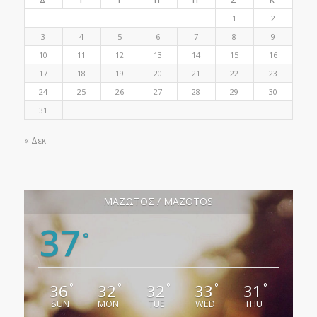
1
2
3
4
5
6
7
8
9
10
11
12
13
14
15
16
17
18
19
20
21
22
23
24
25
26
27
28
29
30
31
« Δεκ
ΜΑΖΩΤΟΣ / MAZOTOS
37
°
36
32
32
33
31
°
°
°
°
°
SUN
MON
TUE
WED
THU