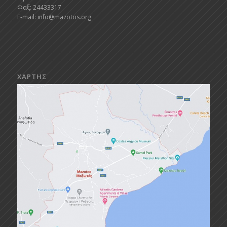
Φαξ: 24433317
E-mail:
info@mazotos.org
ΧΑΡΤΗΣ