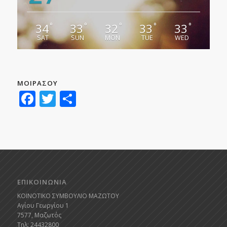
34
33
32
33
33
°
°
°
°
°
SAT
SUN
MON
TUE
WED
ΜΟΙΡΑΣΟΥ
Facebook
Twitter
Μοιραστείτε
ΕΠΙΚΟΙΝΩΝΙΑ
ΚΟΙΝΟΤΙΚΟ ΣΥΜΒΟΥΛΙΟ ΜΑΖΩΤΟΥ
Αγίου Γεωργίου 1
7577, Μαζωτός
Τηλ: 24432800