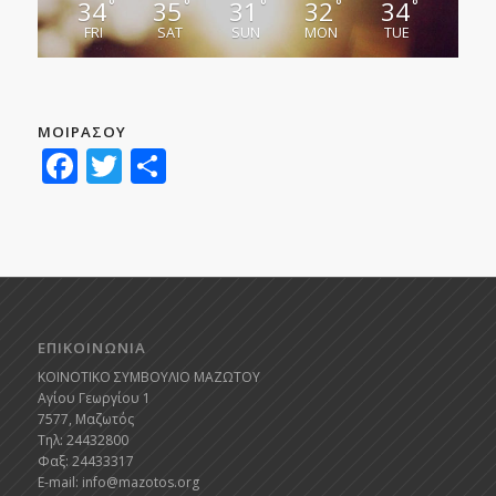
34
35
31
32
34
°
°
°
°
°
FRI
SAT
SUN
MON
TUE
ΜΟΙΡΑΣΟΥ
Facebook
Twitter
Μοιραστείτε
ΕΠΙΚΟΙΝΩΝΙΑ
ΚΟΙΝΟΤΙΚΟ ΣΥΜΒΟΥΛΙΟ ΜΑΖΩΤΟΥ
Αγίου Γεωργίου 1
7577, Μαζωτός
Τηλ: 24432800
Φαξ: 24433317
E-mail:
info@mazotos.org