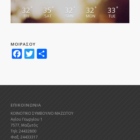
32
35
32
32
33
°
°
°
°
°
FRI
SAT
SUN
MON
TUE
ΜΟΙΡΑΣΟΥ
Facebook
Twitter
Μοιραστείτε
ΕΠΙΚΟΙΝΩΝΙΑ
ΚΟΙΝΟΤΙΚΟ ΣΥΜΒΟΥΛΙΟ ΜΑΖΩΤΟΥ
Αγίου Γεωργίου 1
7577, Μαζωτός
Τηλ: 24432800
Φαξ: 24433317