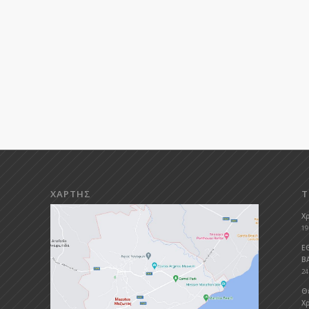
ΧΑΡΤΗΣ
Τ
Χ
19
Ε
Β
24
Θ
Χρ