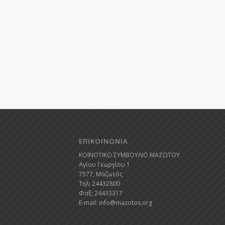
ΕΠΙΚΟΙΝΩΝΙΑ
ΚΟΙΝΟΤΙΚΟ ΣΥΜΒΟΥΛΙΟ ΜΑΖΩΤΟΥ
Αγίου Γεωργίου 1
7577, Μαζωτός
Τηλ: 24432800
Φαξ: 24433317
E-mail:
info@mazotos.org