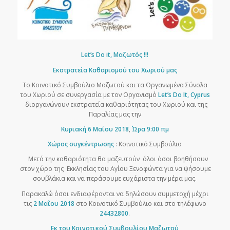
Let
’
s
Do
it
, Μαζωτός !!!
Εκστρατεία Καθαρισμού του Χωριού μας
Το Κοινοτικό Συμβούλιο Μαζωτού και τα Οργανωμένα Σύνολα
του Χωριού σε συνεργασία με τον Οργανισμό
Let
’
s
Do
It
,
Cyprus
διοργανώνουν εκστρατεία καθαριότητας του Χωριού και της
Παραλίας μας την
Κυριακή 6 Μαΐου 2018
,
Ώρα 9:00 πμ
Χώρος συγκέντρωσης
: Κοινοτικό Συμβούλιο
Μετά την καθαριότητα θα μαζευτούν όλοι όσοι βοηθήσουν
στον χώρο της Εκκλησίας του Αγίου Ξενοφώντα για να ψήσουμε
σουβλάκια και να περάσουμε ευχάριστα την μέρα μας.
Παρακαλώ όσοι ενδιαφέρονται να δηλώσουν συμμετοχή μέχρι
τις
2 Μαΐου 2018
στο Κοινοτικό Συμβούλιο και στο τηλέφωνο
24432800
.
Εκ του Κοινοτικού Συμβουλίου
Μαζωτού