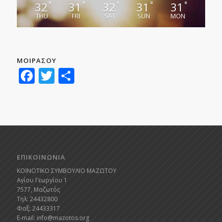
32
31
32
31
31
°
°
°
°
°
THU
FRI
SAT
SUN
MON
ΜΟΙΡΑΣΟΥ
Facebook
Twitter
Μοιραστείτε
ΕΠΙΚΟΙΝΩΝΙΑ
ΚΟΙΝΟΤΙΚΟ ΣΥΜΒΟΥΛΙΟ ΜΑΖΩΤΟΥ
Αγίου Γεωργίου 1
7577, Μαζωτός
Τηλ: 24432800
Φαξ: 24433317
E-mail:
info@mazotos.org