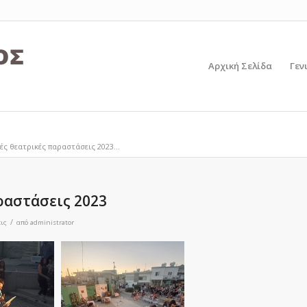
Αρχική Σελίδα
Γεν
ές θεατρικές παραστάσεις 2023...
ραστάσεις 2023
/
ις
από
administrator