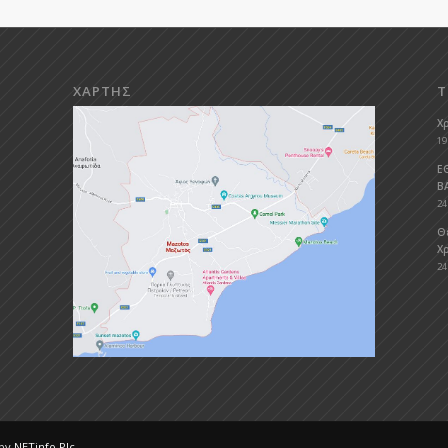
ΧΑΡΤΗΣ
Τ
Χ
19
Ε
Β
24
Θ
Χρ
24
 by
NETinfo Plc