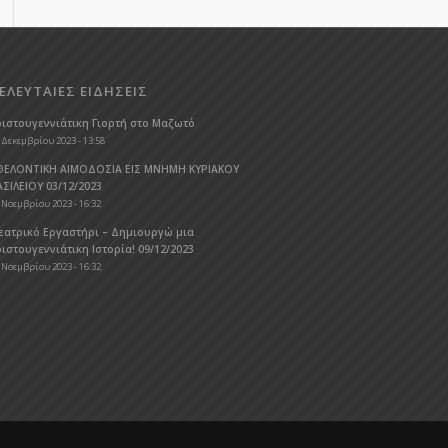
ΕΛΕΥΤΑΙΕΣ ΕΙΔΗΣΕΙΣ
ριστουγεννιάτικη Γιορτή στο Μαζωτό
 Δεκεμβρίου 2023 - 13:58
ΘΕΛΟΝΤΙΚΗ ΑΙΜΟΔΟΣΙΑ ΕΙΣ ΜΝΗΜΗ ΚΥΡΙΑΚΟΥ
ΑΣΙΛΕΙΟΥ 03/12/2023
 Νοεμβρίου 2023 - 16:32
εατρικό Εργαστήρι – Δημιουργώ μια
ιστουγεννιάτικη Ιστορία! 09/12/2023
 Νοεμβρίου 2023 - 16:32