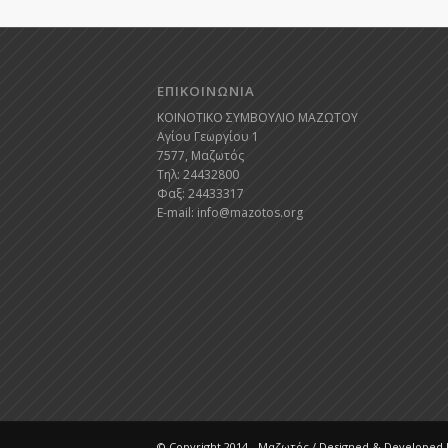
ΕΠΙΚΟΙΝΩΝΙΑ
ΚΟΙΝΟΤΙΚΟ ΣΥΜΒΟΥΛΙΟ ΜΑΖΩΤΟΥ
Αγίου Γεωργίου 1
7577, Μαζωτός
Τηλ: 24432800
Φαξ: 24433317
E-mail:
info@mazotos.org
© Copyright 2014 - Μαζωτός / Designed & Developed