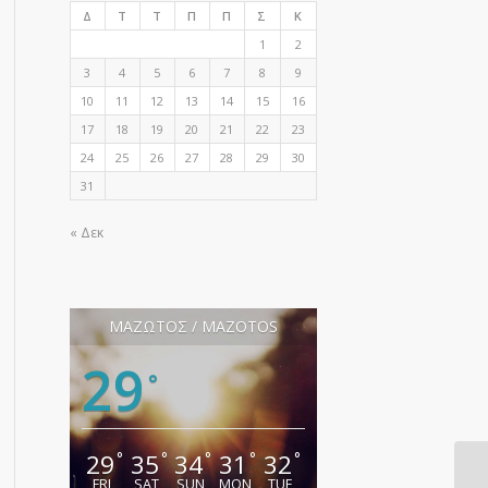
Δ
Τ
Τ
Π
Π
Σ
Κ
1
2
3
4
5
6
7
8
9
10
11
12
13
14
15
16
17
18
19
20
21
22
23
24
25
26
27
28
29
30
31
« Δεκ
ΜΑΖΩΤΟΣ / MAZOTOS
29
°
29
35
34
31
32
°
°
°
°
°
FRI
SAT
SUN
MON
TUE