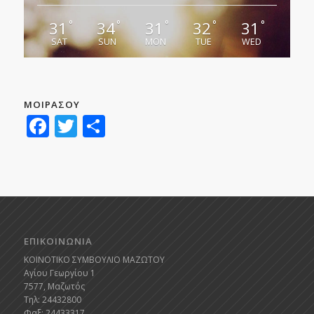
31
34
31
32
31
°
°
°
°
°
SAT
SUN
MON
TUE
WED
ΜΟΙΡΑΣΟΥ
Facebook
Twitter
Μοιραστείτε
ΕΠΙΚΟΙΝΩΝΙΑ
ΚΟΙΝΟΤΙΚΟ ΣΥΜΒΟΥΛΙΟ ΜΑΖΩΤΟΥ
Αγίου Γεωργίου 1
7577, Μαζωτός
Τηλ: 24432800
Φαξ: 24433317