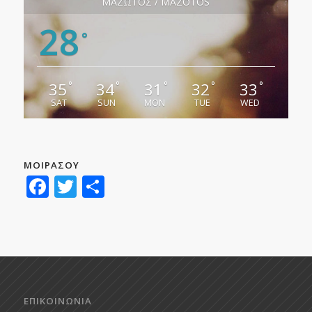
ΜΑΖΩΤΟΣ / MAZOTOS
28
°
35
34
31
32
33
°
°
°
°
°
SAT
SUN
MON
TUE
WED
ΜΟΙΡΑΣΟΥ
Facebook
Twitter
Μοιραστείτε
ΕΠΙΚΟΙΝΩΝΙΑ