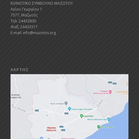
ΚΟΙΝΟΤΙΚΟ ΣΥΜΒΟΥΛΙΟ ΜΑΖΩΤΟΥ
Αγίου Γεωργίου 1
7577, Μαζωτός
Τηλ: 24432800
Φαξ: 24433317
E-mail:
info@mazotos.org
ΧΑΡΤΗΣ