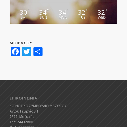
30
34
34
32
32
°
°
°
°
°
SAT
SUN
MON
TUE
WED
ΜΟΙΡΑΣΟΥ
Facebook
Twitter
Μοιραστείτε
ΕΠΙΚΟΙΝΩΝΙΑ
ΚΟΙΝΟΤΙΚΟ ΣΥΜΒΟΥΛΙΟ ΜΑΖΩΤΟΥ
Αγίου Γεωργίου 1
7577, Μαζωτός
Τηλ: 24432800