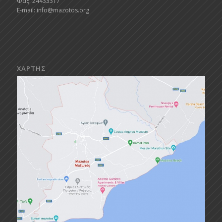
Φαξ: 24433317
E-mail:
info@mazotos.org
ΧΑΡΤΗΣ