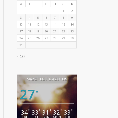
Δ
Τ
Τ
Π
Π
Σ
Κ
1
2
3
4
5
6
7
8
9
10
11
12
13
14
15
16
17
18
19
20
21
22
23
24
25
26
27
28
29
30
31
« Δεκ
ΜΑΖΩΤΟΣ / MAZOTOS
27
°
34
33
31
32
33
°
°
°
°
°
FRI
SAT
SUN
MON
TUE