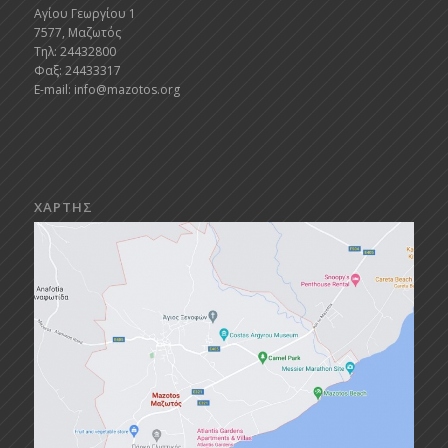
Αγίου Γεωργίου 1
7577, Μαζωτός
Τηλ: 24432800
Φαξ: 24433317
E-mail:
info@mazotos.org
ΧΑΡΤΗΣ