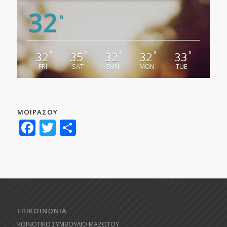
32
°
32
35
32
32
33
°
°
°
°
°
FRI
SAT
SUN
MON
TUE
ΜΟΙΡΑΣΟΥ
Facebook
Twitter
Μοιραστείτε
ΕΠΙΚΟΙΝΩΝΙΑ
ΚΟΙΝΟΤΙΚΟ ΣΥΜΒΟΥΛΙΟ ΜΑΖΩΤΟΥ