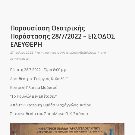
Παρουσίαση Θεατρικής
Παράστασης 28/7/2022 – ΕΙΣΟΔΟΣ
ΕΛΕΥΘΕΡΗ
/
/
27 Ιουλίου 2022
στην κατηγορία
Ανακοινώσεις/Εκδηλώσεις
από
administrator
Πέμπτη 28.7.2022 – Ώρα 8:00 μ.μ.
Αμφιθέατρο “Γεώργιος Κ. Χαιλής”
Κεντρική Πλατεία Μαζωτού
“Το Πουλλίν Δεν Επέτασεν”
Από την Θεατρική Ομάδα “Αρχάγγελος” Κιτίου
Σε σκηνοθεσία του Σπυρίδωνα Π. Κ. Σπύρου